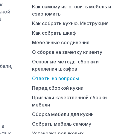
ые
Как самому изготовить мебель и
ьной
сэкономить
ё
Как собрать кухню. Инструкция
.
Как собрать шкаф
Мебельные соединения
?
О сборке на заметку клиенту
Основные методы сборки и
бели,
крепления шкафов
Ответы на вопросы
Перед сборкой кухни
Признаки качественной сборки
мебели
Сборка мебели для кухни
Собрать мебель самому
 в
ся к
Установка роликовых