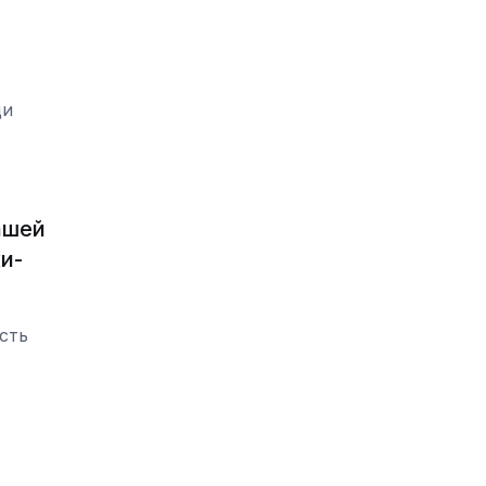
щи
ашей
и-
сть