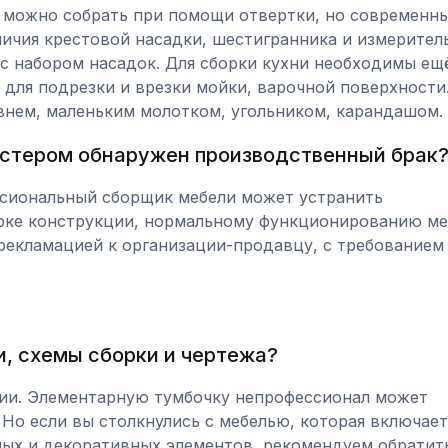
 можно собрать при помощи отвертки, но современн
ичия крестовой насадки, шестигранника и измерител
 с набором насадок. Для сборки кухни необходимы ещ
 для подрезки и врезки мойки, варочной поверхности
нем, маленьким молотком, угольником, карандашом.
мастером обнаружен производственный брак
сиональный сборщик мебели может устранить
орке конструкции, нормальному функционированию ме
рекламацией к организации-продавцу, с требованием
и, схемы сборки и чертежа?
ции. Элементарную тумбочку непрофессионал может
 Но если вы столкнулись с мебелью, которая включает
ых и декоративных элементов, рекомендуем обратить